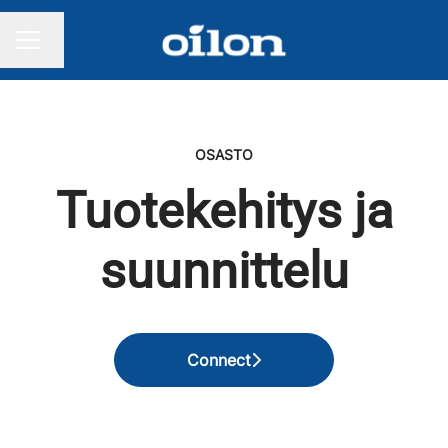
Vaihda kieli
URAVALIKKO
OSASTO
Tuotekehitys ja
suunnittelu
Connect