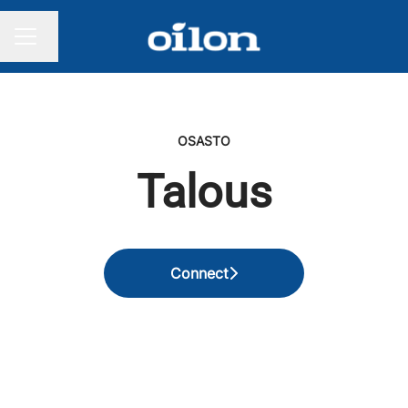
Vaihda kieli
URAVALIKKO
OSASTO
Talous
Connect