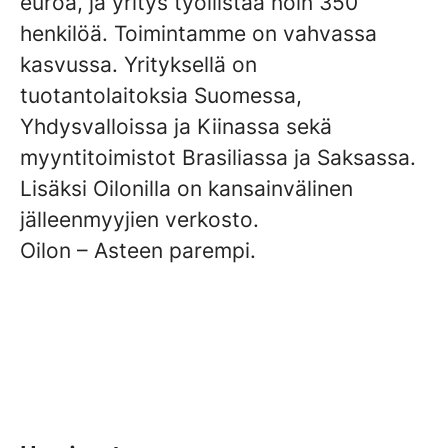
euroa, ja yritys työllistää noin 350
henkilöä. Toimintamme on vahvassa
kasvussa. Yrityksellä on
tuotantolaitoksia Suomessa,
Yhdysvalloissa ja Kiinassa sekä
myyntitoimistot Brasiliassa ja Saksassa.
Lisäksi Oilonilla on kansainvälinen
jälleenmyyjien verkosto.
Oilon – Asteen parempi.