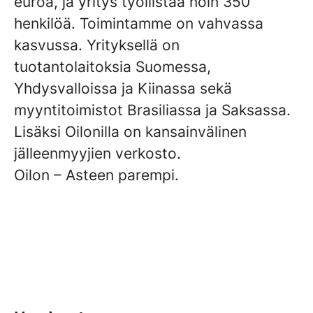
euroa, ja yritys työllistää noin 350
henkilöä. Toimintamme on vahvassa
kasvussa. Yrityksellä on
tuotantolaitoksia Suomessa,
Yhdysvalloissa ja Kiinassa sekä
myyntitoimistot Brasiliassa ja Saksassa.
Lisäksi Oilonilla on kansainvälinen
jälleenmyyjien verkosto.
Oilon – Asteen parempi.