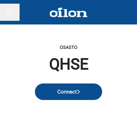
Vaihda kieli
URAVALIKKO
OSASTO
QHSE
Connect