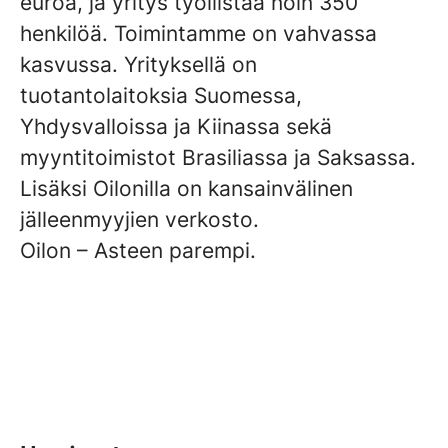
euroa, ja yritys työllistää noin 350
henkilöä. Toimintamme on vahvassa
kasvussa. Yrityksellä on
tuotantolaitoksia Suomessa,
Yhdysvalloissa ja Kiinassa sekä
myyntitoimistot Brasiliassa ja Saksassa.
Lisäksi Oilonilla on kansainvälinen
jälleenmyyjien verkosto.
Oilon – Asteen parempi.