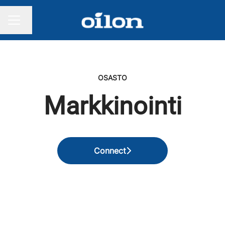
Vaihda kieli
URAVALIKKO
OSASTO
Markkinointi
Connect