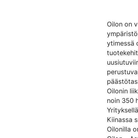
Oilon on 
ympäristö
ytimessä o
tuotekehi
uusiutuvii
perustuva
päästötas
Oilonin li
noin 350 
Yrityksell
Kiinassa s
Oilonilla 