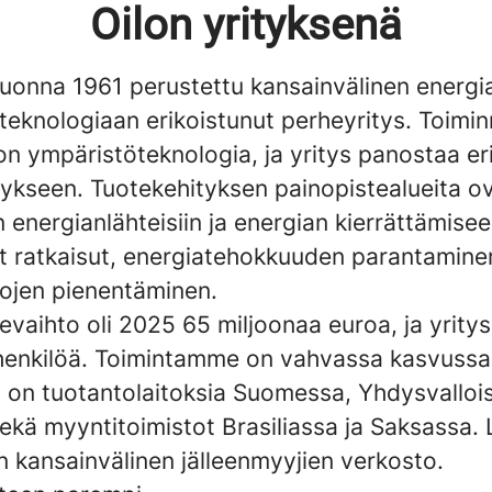
Oilon yrityksenä
vuonna 1961 perustettu kansainvälinen energia
teknologiaan erikoistunut perheyritys. Toimi
n ympäristöteknologia, ja yritys panostaa eri
tykseen. Tuotekehityksen painopistealueita o
n energianlähteisiin ja energian kierrättämise
t ratkaisut, energiatehokkuuden parantamine
ojen pienentäminen.
ikevaihto oli 2025 65 miljoonaa euroa, ja yritys
henkilöä. Toimintamme on vahvassa kasvussa
ä on tuotantolaitoksia Suomessa, Yhdysvallois
ekä myyntitoimistot Brasiliassa ja Saksassa. 
on kansainvälinen jälleenmyyjien verkosto.