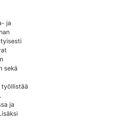
- ja
nnan
tyisesti
vat
en
n sekä
 työllistää
.
sa ja
Lisäksi