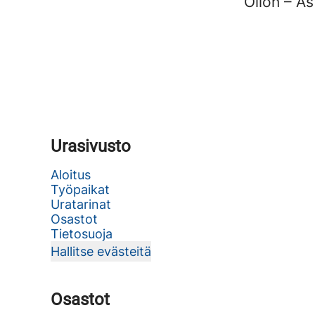
Oilon – A
Urasivusto
Aloitus
Työpaikat
Uratarinat
Osastot
Tietosuoja
Hallitse evästeitä
Osastot