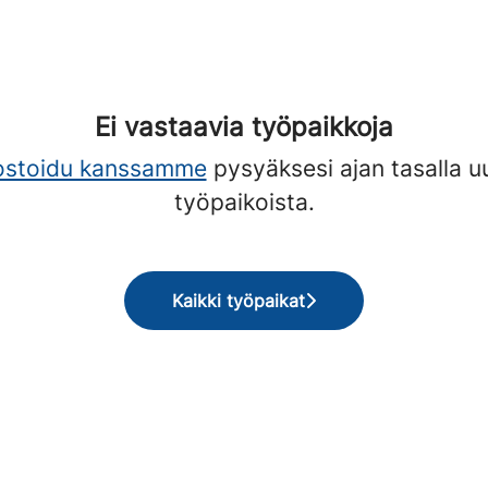
Ei vastaavia työpaikkoja
ostoidu kanssamme
pysyäksesi ajan tasalla u
työpaikoista.
Kaikki työpaikat